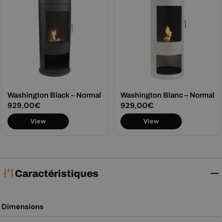
Washington Black – Normal
Washington Blanc – Normal
Prix
929,00€
Prix
929,00€
View
View
régulier
régulier
Caractéristiques
Dimensions