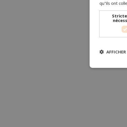
qu"ils ont coll
Strict
nécess
AFFICHER