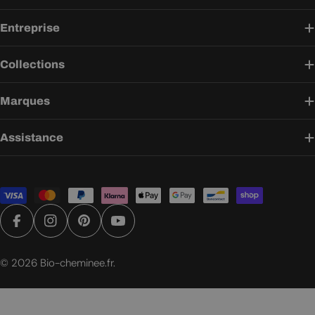
Entreprise
Collections
Marques
Assistance
Modes
de
paiement
Facebook
Instagram
Pinterest
YouTube
© 2026
Bio-cheminee.fr
.