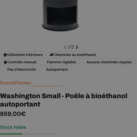
1
/
3
Utilisation intérieure
Cheminée au bioéthanol
Contrôle manuel
Flamme réglable
Aucune cheminée requise
Pas d’électricité
Autoportant
ScandiFlames
Washington Small - Poêle à bioéthanol
autoportant
Prix
859,00€
Stock faible
régulier