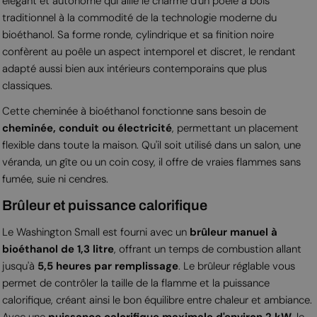
élégant et autonome qui allie le charme d'un poêle à bois
traditionnel à la commodité de la technologie moderne du
bioéthanol. Sa forme ronde, cylindrique et sa finition noire
confèrent au poêle un aspect intemporel et discret, le rendant
adapté aussi bien aux intérieurs contemporains que plus
classiques.
Cette cheminée à bioéthanol fonctionne sans besoin de
cheminée, conduit ou électricité
, permettant un placement
flexible dans toute la maison. Qu'il soit utilisé dans un salon, une
véranda, un gîte ou un coin cosy, il offre de vraies flammes sans
fumée, suie ni cendres.
Brûleur et puissance calorifique
Le Washington Small est fourni avec un
brûleur manuel à
bioéthanol de 1,3 litre
, offrant un temps de combustion allant
jusqu'à
5,5 heures par remplissage
. Le brûleur réglable vous
permet de contrôler la taille de la flamme et la puissance
calorifique, créant ainsi le bon équilibre entre chaleur et ambiance.
Avec une
puissance calorifique maximale d'environ 2 kW
, le