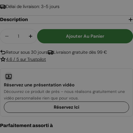
Délai de livraison: 3-5 jours
Description
Quantité
Ajouter Au Panier
Diminuer La Quantité Pour Washington Small - P
Augmenter La Quantité Pour Washingto
Retour sous 30 jours
Livraison gratuite dès 99 €
4.6 / 5 sur Trustpilot
Réservez une présentation vidéo
Découvrez ce produit de près – nous réalisons gratuitement une
vidéo personnalisée rien que pour vous.
Réservez Ici
Parfaitement assorti à