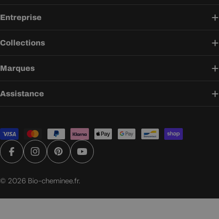
Entreprise
Collections
Marques
Assistance
Modes
de
paiement
Facebook
Instagram
Pinterest
YouTube
© 2026
Bio-cheminee.fr
.