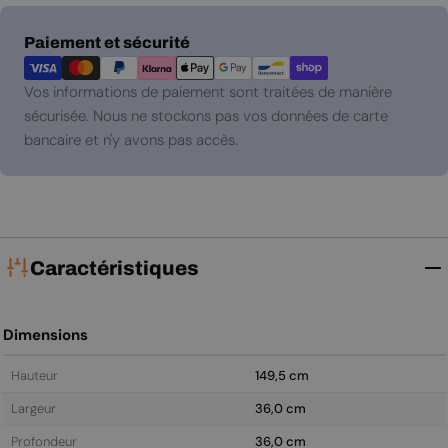
Modes
Paiement et sécurité
de
paiement
Vos informations de paiement sont traitées de manière
sécurisée. Nous ne stockons pas vos données de carte
bancaire et n'y avons pas accès.
Caractéristiques
Dimensions
Hauteur
149,5 cm
Largeur
36,0 cm
Profondeur
36,0 cm