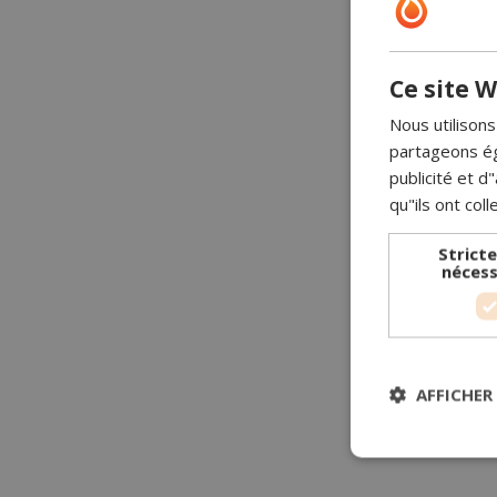
Ce site W
Nous utilisons
partageons ég
publicité et 
qu"ils ont coll
Strict
nécess
AFFICHER