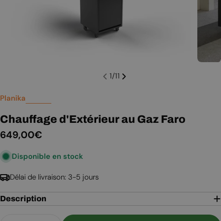
1
/
11
Planika
Chauffage d'Extérieur au Gaz Faro
Prix
649,00€
Disponible en stock
régulier
Délai de livraison: 3-5 jours
Description
Quantité