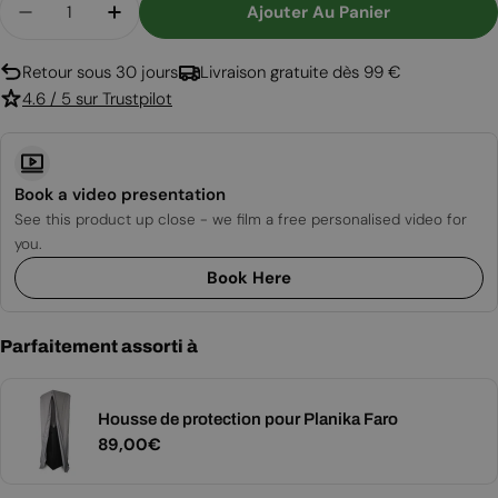
Ajouter Au Panier
Diminuer La Quantité Pour Chauffage D&#39;Ext
Augmenter La Quantité Pour Chauffage
Retour sous 30 jours
Livraison gratuite dès 99 €
4.6 / 5 sur Trustpilot
Book a video presentation
See this product up close - we film a free personalised video for
you.
Book Here
Parfaitement assorti à
Housse de protection pour Planika Faro
Prix
89,00€
régulier